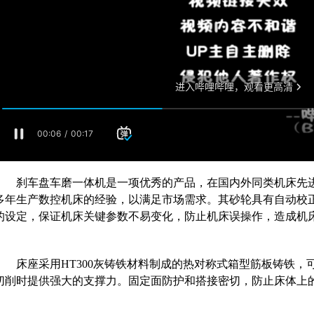
刹车盘车磨一体机是一项优秀的产品，在国内外同类机床先进
多年生产数控机床的经验，以满足市场需求。其砂轮具有自动校
的设定，保证机床关键参数不易变化，防止机床误操作，造成机
床座采用HT300灰铸铁材料制成的热对称式箱型筋板铸铁，
切削时提供强大的支撑力。固定面防护和搭接密切，防止床体上