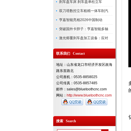
刹车盘车床 刹车盘单柱立车
双刀塔数控立车粗精一体车削汽
亨嘉智能亮相2026中国制动
突破国外卡脖子：亨嘉智能多轴
激光熔覆刹车盘加工设备：应对
联系我们 Contact
地址：山东省龙口市经济开发区政海
路东首路北
公司座机：0535-8858025
公司传真：0535-8857485
邮件：sales@bluetoothcnc.com
网站：
http://www.bluetoothcnc.com
搜索 Search