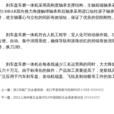
刹车盘车磨一体机
采用高刚度轴承支撑结构，主轴前端轴承采
的130BAR双向推力角接触球轴承和后轴承采用进口短柱滚子轴
计，使主轴重心与立柱的间距有效缩短，保证了优良的切削刚性
刹车盘车磨一体机
符合人机工程学，宜人化可转动操作箱。
方便。自动、集中润滑系统，确保导轨和滚珠丝杠的持续有效润
特，换刀2秒。
刹车盘车磨一体机
在每条线减少三名运营商的同时，大大降
五六十万元。由于标准化的操作，产品加工质量提高了，使新线
广泛应用于汽车刹车盘、发动机端盖、飞轮及制动毂等工件的加
上一篇：
第139届广交会邀请函：龙口亨嘉智能与您相约20.1 H18
2026/4/11
下一篇：
2012上海科隆五金展/2012中国国际五金展参展信息
2013/10/22